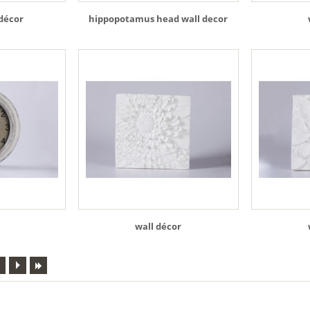
 décor
hippopotamus head wall decor
wall décor