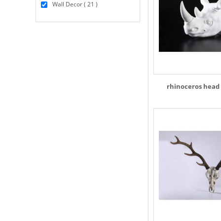
Wall Decor ( 21 )
rhinoceros head 