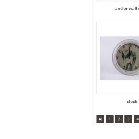
antler wall
clock
1
2
3
4