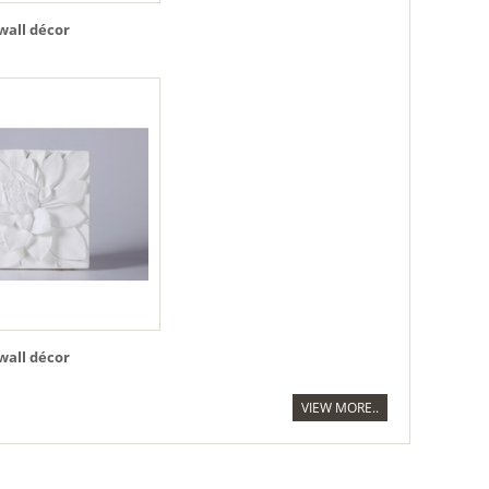
wall décor
wall décor
VIEW MORE..