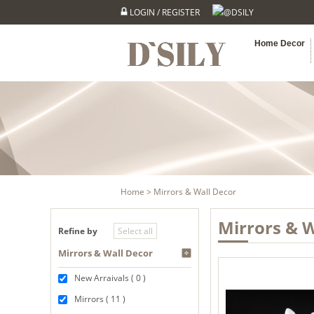
LOGIN
/
REGISTER
@DSILY
Home Decor
Home
> Mirrors & Wall Decor
Mirrors & W
Refine by
Mirrors & Wall Decor
New Arraivals ( 0 )
Mirrors ( 11 )