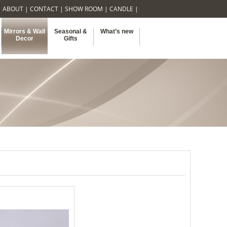
|
ABOUT
|
CONTACT
|
SHOW ROOM
|
CANDLE
|
Mirrors & Wall
Seasonal &
What’s new
Decor
Gifts