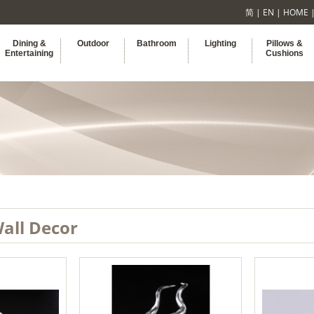
简
|
EN
|
HOME
Dining &
Outdoor
Bathroom
Lighting
Pillows &
Entertaining
Cushions
all Decor